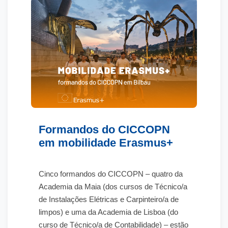
formação em contexto de trabalho
.
Principais informações
Duração
: 8 meses | 1025 horas
Formação em sala
: 625 horas
Formação em contexto de trabalho
:
400 horas
Destinatários
: adultos com, pelo
Formandos do CICCOPN
menos, o 12º ano de escolaridade
em mobilidade Erasmus+
Formação financiada
, com apoios
aplicáveis nos termos da
Cinco formandos do CICCOPN – quatro da
regulamentação em vigor
Academia da Maia (dos cursos de Técnico/a
Registo da formação no
Passaporte
de Instalações Elétricas e Carpinteiro/a de
Qualifica
e certificação através da
limpos) e uma da Academia de Lisboa (do
plataforma SIGO
curso de Técnico/a de Contabilidade) – estão