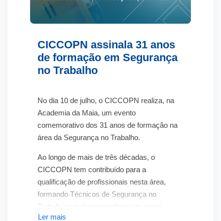
CICCOPN assinala 31 anos
de formação em Segurança
no Trabalho
No dia
10 de julho
, o CICCOPN realiza, na
Academia da Maia
, um evento
comemorativo dos
31 anos de formação na
área da Segurança no Trabalho
.
Ao longo de mais de três décadas, o
CICCOPN tem contribuído para a
qualificação de profissionais nesta área,
formando Técnicos de Segurança no
Trabalho que desempenham um papel
Ler mais
essencial na prevenção de riscos