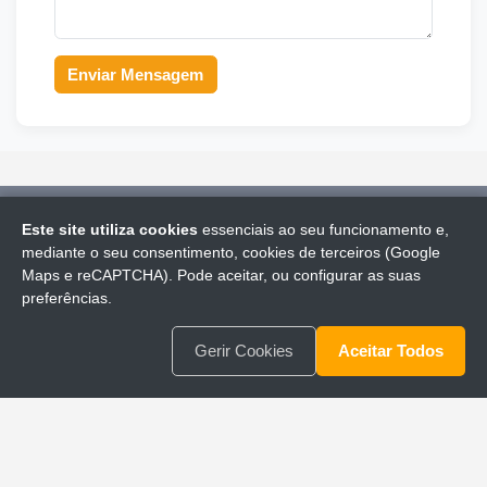
Enviar Mensagem
Este site utiliza cookies
essenciais ao seu funcionamento e,
© 2026 CICCOPN - Academia Lisboa
(ASI|LFO)
. Todos os
mediante o seu consentimento, cookies de terceiros (Google
direitos reservados.
Maps e reCAPTCHA). Pode aceitar, ou configurar as suas
|
Política de Cookies
|
Política de Privacidade
|
Termos de
preferências.
Uso
|
Erasmus+
|
Gerir Cookies
Gerir Cookies
Aceitar Todos