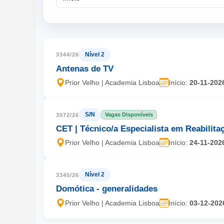
Nível 2
3344/26
Antenas de TV
Prior Velho | Academia Lisboa
Início:
20-11-202
S/N
3072/26
Vagas Disponíveis
CET | Técnico/a Especialista em Reabilita
Prior Velho | Academia Lisboa
Início:
24-11-202
Nível 2
3345/26
Domótica - generalidades
Prior Velho | Academia Lisboa
Início:
03-12-202